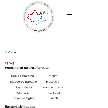
Work in Canada | Sua Agência de Recrutamento
Canadense
< Voltar
25045
Profissional da área florestal
Tipo de trabalho
Integral
Espaço de trabalho
Presencial
Experiência
Mínimo 10 anos
Educação
Bacharel
Nível de Inglês
Fluente
Responsabilidades