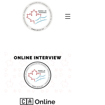
Work in Canada | Sua Agência de Recrutamento
Canadense
🇨🇦 Online